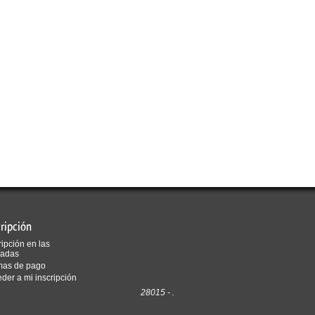
cripción
ripción en las
nadas
mas de pago
der a mi inscripción
28015 - .