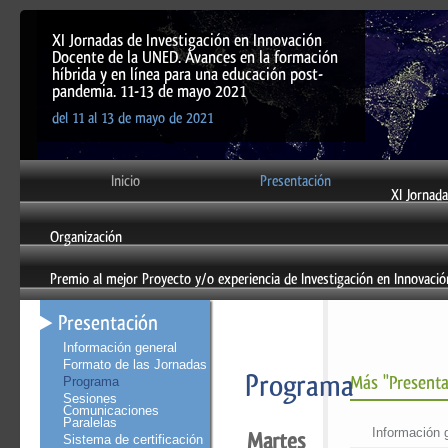
XI Jornadas de Investigación en Innovación
Docente de la UNED. Avances en la formación
híbrida y en línea para una educación post-
pandemia. 11-13 de mayo 2021
del 11 al 13 de mayo de 2021
Inicio
Presentación
XI Jornad
Organización
Premio al mejor Proyecto y/o experiencia de Investigación en Innovaci
Presentación
Información general
Formato de las Jornadas
Programa
Más "Presenta
Programa
Sesiones
Comunicaciones
Paralelas
Información 
Martes
Sistema de certificación