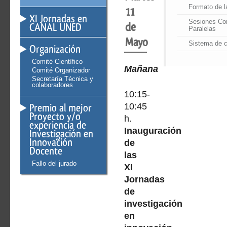
Formato de l
11
XI Jornadas en
Sesiones Co
de
CANAL UNED
Paralelas
Mayo
Sistema de ce
Organización
Comité Cientìfico
Mañana
Comité Organizador
Secretaría Técnica y
colaboradores
10:15-
Premio al mejor
10:45
Proyecto y/o
h.
experiencia de
Inauguración
Investigación en
Innovación
de
Docente
las
Fallo del jurado
XI
Jornadas
de
investigación
en