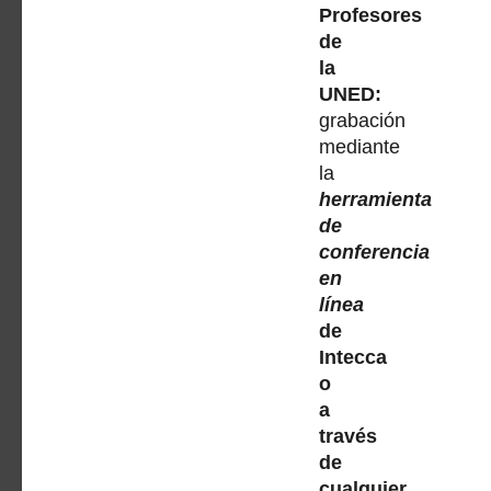
Profesores
de
la
UNED:
grabación
mediante
la
herramienta
de
conferencia
en
línea
de
Intecca
o
a
través
de
cualquier