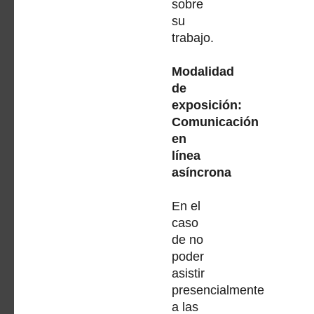
sobre
su
trabajo.
Modalidad
de
exposición:
Comunicación
en
línea
asíncrona
En el
caso
de no
poder
asistir
presencialmente
a las