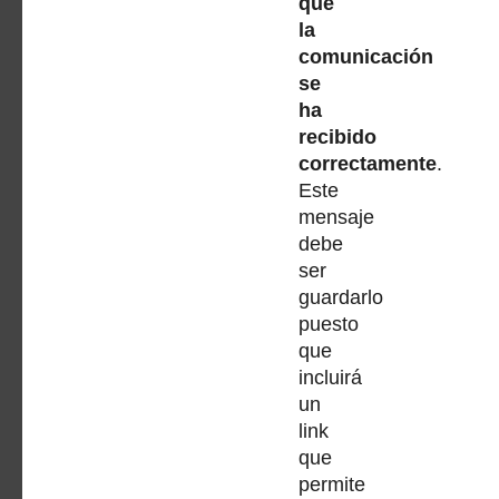
que
la
comunicación
se
ha
recibido
correctamente
.
Este
mensaje
debe
ser
guardarlo
puesto
que
incluirá
un
link
que
permite