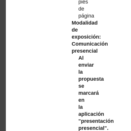
piés
de
página
Modalidad
de
exposición:
Comunicación
presencial
Al
enviar
la
propuesta
se
marcará
en
la
aplicación
"presentación
presencial".