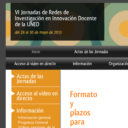
VI Jornadas de Redes de
Investigación en Innovación Docente
de la UNED
del 28 al 30 de mayo de 2013
Inicio
Actas de las Jornadas
Acceso al vídeo en directo
Información
Organizació
Actas de las
Jornadas
Formato
Acceso al vídeo en
directo
y
Información
plazos
Información general
para
Programa General
Vídeos sesiones de la