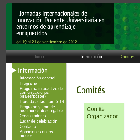
I Jornadas Internacionales de
Innovación Docente Universitaria en
entornos de aprendizaje
enriquecidos
del 19 al 21 de septiembre de 2012
Inicio
Información
Comités
Información
Información general
Programa
Comités
Programa interactivo de
comunicaciones
(orales/póster)
Libro de actas con ISBN
Programa y libro de
Comité
resúmenes descargable
Organizador
Organizadores
Lugar de celebración
Contacto
Apariciones en los
medios