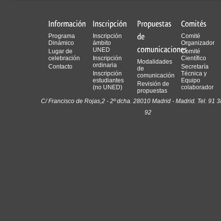
Información
Inscripción
Propuestas
Comités
de
Programa
Inscripción
Comité
Dinámico
ámbito
Organizador
comunicaciones
UNED
Lugar de
Comité
celebración
Inscripción
Científico
Modalidades
ordinaria
Contacto
Secretaría
de
Inscripción
Técnica y
comunicación
estudiantes
Equipo
Revisión de
(no UNED)
colaborador
propuestas
C/ Francisco de Rojas,2 - 2º dcha. 28010 Madrid - Madrid. Tel. 91 3
92