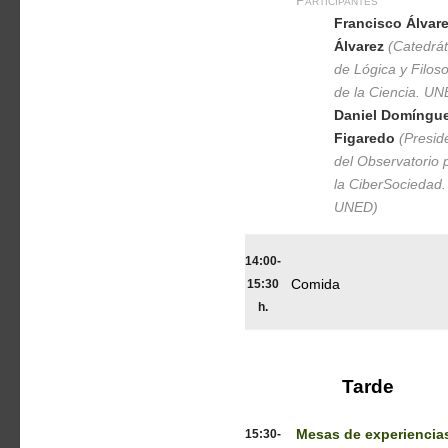
Participantes
Francisco Álvar
Álvarez
(Catedrát
de Lógica y Filoso
de la Ciencia. UN
Daniel Domíngu
Figaredo
(Presid
del Observatorio 
la CiberSociedad.
UNED)
14:00-
15:30
Comida
h.
Tarde
15:30-
Mesas de experiencia