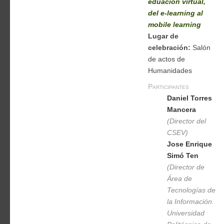
eduación virtual,
del e-learning al
mobile learning
Lugar de
celebración:
Salón
de actos de
Humanidades
Participantes
Daniel Torres
Mancera
(Director del
CSEV)
Jose Enrique
Simó Ten
(Director de
Área de
Tecnologías de
la Información.
Universidad