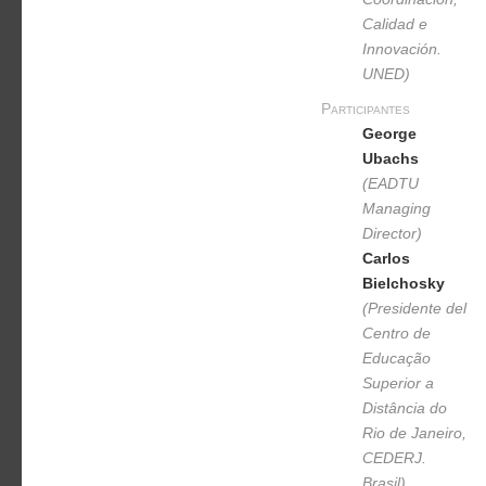
Calidad e
Innovación.
UNED)
Participantes
George
Ubachs
(EADTU‬‬
Managing
Director‬)
Carlos
Bielchosky
(Presidente del
Centro de
Educação
Superior a
Distância do
Rio de Janeiro,
CEDERJ.
Brasil)