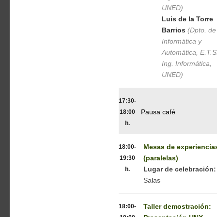
UNED)
Luis de la Torre
Barrios
(Dpto. de
Informática y
Automática, E.T.S
Ing. Informática,
UNED)
17:30-
18:00
Pausa café
h.
18:00-
Mesas de experiencia
19:30
(paralelas)
h.
Lugar de celebración:
Salas
18:00-
Taller demostración: