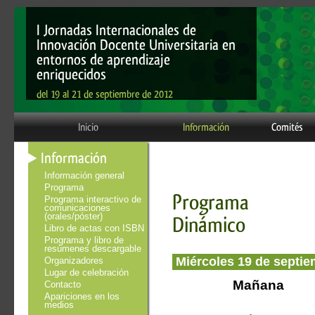
I Jornadas Internacionales de
Innovación Docente Universitaria en
entornos de aprendizaje
enriquecidos
del 19 al 21 de septiembre de 2012
Inicio
Información
Comités
Información
Información general
Programa
Programa
Programa interactivo de
comunicaciones
(orales/póster)
Dinámico
Libro de actas con ISBN
Programa y libro de
resúmenes descargable
Miércoles 19 de septi
Organizadores
Lugar de celebración
Mañana
Contacto
Apariciones en los
medios