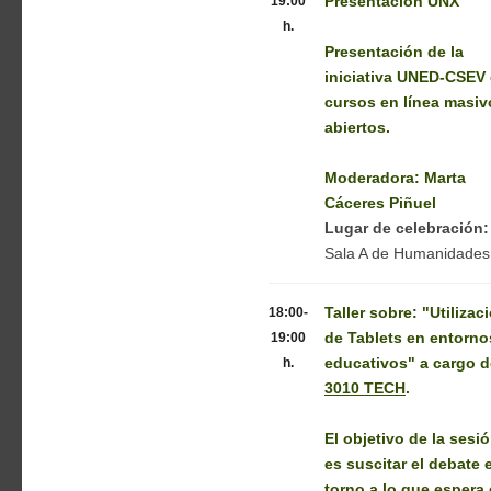
19:00
Presentación UNX
h.
Presentación de la
iniciativa UNED-CSEV
cursos en línea masiv
abiertos.
Moderadora: Marta
Cáceres Piñuel
Lugar de celebración:
Sala A de Humanidades
18:00-
Taller sobre: "Utilizac
19:00
de Tablets en entorno
h.
educativos" a cargo d
3010 TECH
.
El objetivo de la sesi
es suscitar el debate 
torno a lo que espera 