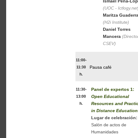
Ismael Peña-Lóp
(UOC - Ictlogy.net
Maritza Guaderr
(H2i Institute)
Daniel Torres
Mancera
(Directo
CSEV)
11:00-
11:30
Pausa café
h.
11:30-
Panel de expertos 1:
13:00
Open Educational
h.
Resources and Practi
in Distance Education
Lugar de celebración:
Salón de actos de
Humanidades