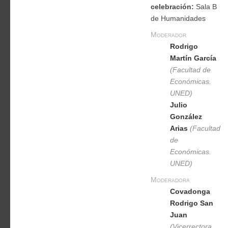
celebración:
Sala B
de Humanidades
Moderador
Rodrigo
Martín García
(Facultad de
Económicas.
UNED)
Julio
González
Arias
(Facultad
de
Económicas.
UNED)
Moderadora
Covadonga
Rodrigo San
Juan
(Vicerrectora