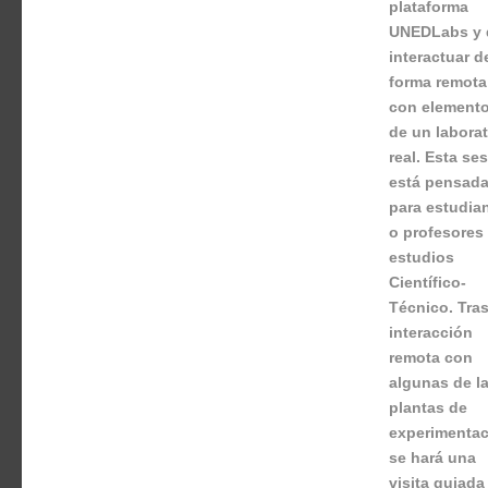
plataforma
UNEDLabs y 
interactuar d
forma remota
con element
de un laborat
real. Esta se
está pensad
para estudia
o profesores
estudios
Científico-
Técnico. Tras
interacción
remota con
algunas de l
plantas de
experimentac
se hará una
visita guiada