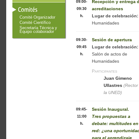
09:00-
Recepción y entrega 
Comités
09:30
acreditaciones
h.
Lugar de celebración
Comité Organizador
Comité Científico
Humanidades
Secretaría Técnica y
Equipo colaborador
09:30-
Sesión de apertura
09:45
Lugar de celebración:
h.
Salón de actos de
Humanidades
Participantes
Juan Gimeno
Ullastres
(Rector
la UNED)
09:45-
Sesión Inaugural.
11:00
Tres propuestas a
h.
debate: multitudes en
red: ¿una oportunida
para el aprendizaje