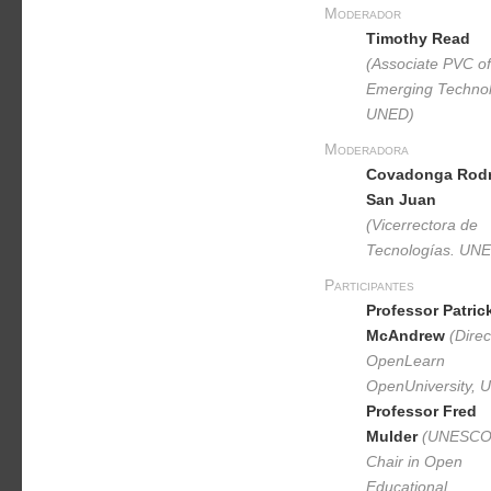
Moderador
Timothy Read
(Associate PVC of
Emerging Technol
UNED)
Moderadora
Covadonga Rodr
San Juan
(Vicerrectora de
Tecnologías. UN
Participantes
Professor Patric
McAndrew
(Direc
OpenLearn
OpenUniversity, 
Professor Fred
Mulder
(UNESC
Chair in Open
Educational