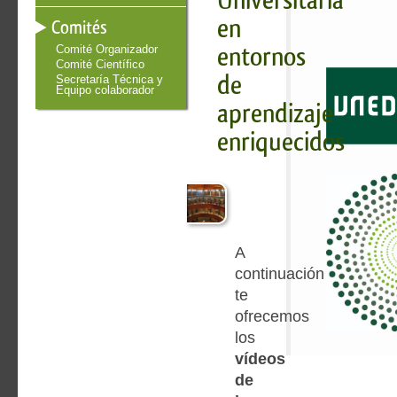
en
Comités
entornos
Comité Organizador
Comité Científico
de
Secretaría Técnica y
Equipo colaborador
aprendizaje
enriquecidos
A
continuación
te
ofrecemos
los
vídeos
de