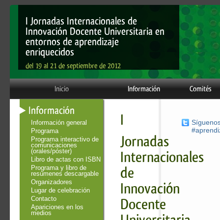
I Jornadas Internacionales de
Innovación Docente Universitaria en
entornos de aprendizaje
enriquecidos
del 19 al 21 de septiembre de 2012
Inicio
Información
Comités
Información
I
Información general
Sígueno
#aprendi
Programa
Jornadas
Programa interactivo de
comunicaciones
(orales/póster)
Internacionales
Libro de actas con ISBN
de
Programa y libro de
resúmenes descargable
Organizadores
Innovación
Lugar de celebración
Docente
Contacto
Apariciones en los
medios
Universitaria