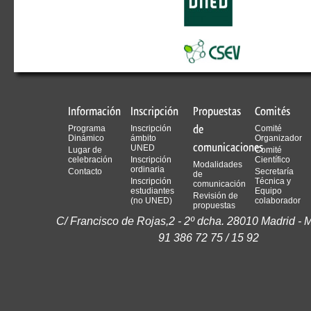
Información
Inscripción
Propuestas
Comités
de
Programa
Inscripción
Comité
Dinámico
ámbito
Organizador
comunicaciones
UNED
Lugar de
Comité
celebración
Inscripción
Científico
Modalidades
ordinaria
Contacto
Secretaría
de
Inscripción
Técnica y
comunicación
estudiantes
Equipo
Revisión de
(no UNED)
colaborador
propuestas
C/ Francisco de Rojas,2 - 2º dcha. 28010 Madrid - M
91 386 72 75 / 15 92