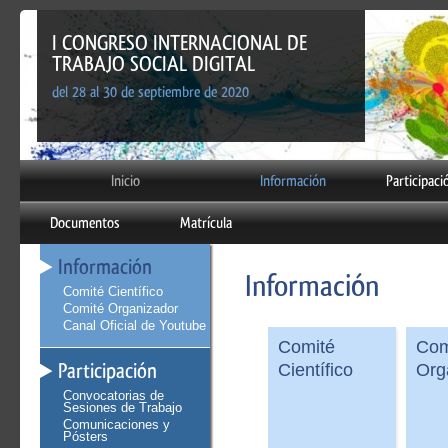
I CONGRESO INTERNACIONAL DE
TRABAJO SOCIAL DIGITAL
del 28 al 30 de septiembre de 2020
Inicio
Información
Participaci
Documentos
Matrícula
Información
Información
Comité Científico
Comité Organizador
Canal Oficial de Youtube
Comité
Com
Participación
Científico
Org
Convocatorias de
Sesiones de Trabajo
Comunicaciones y
Pósters