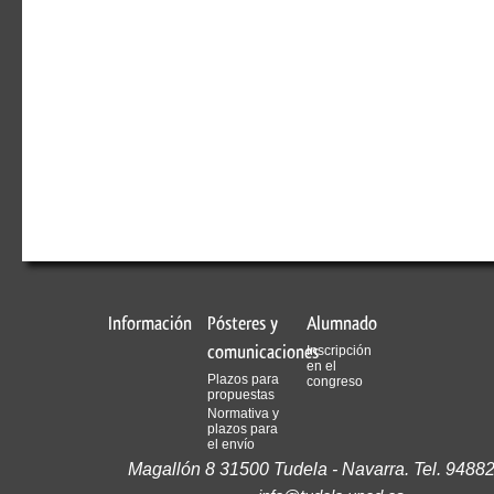
Información
Pósteres y
Alumnado
comunicaciones
Inscripción
en el
Plazos para
congreso
propuestas
Normativa y
plazos para
el envío
Magallón 8 31500 Tudela - Navarra. Tel. 9488