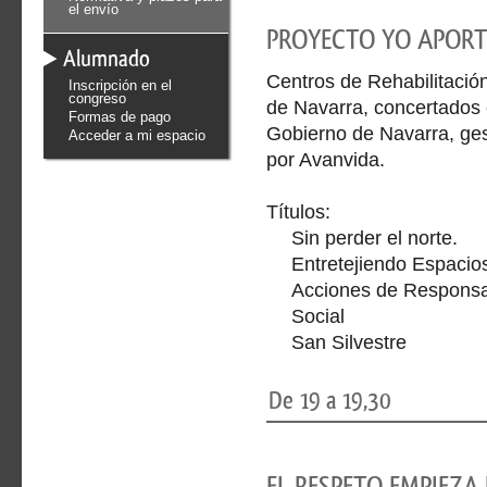
el envío
PROYECTO YO APOR
Alumnado
Centros de Rehabilitació
Inscripción en el
congreso
de Navarra, concertados
Formas de pago
Gobierno de Navarra, ge
Acceder a mi espacio
por Avanvida.
Títulos:
Sin perder el norte.
Entretejiendo Espacio
Acciones de Responsa
Social
San Silvestre
De 19 a 19,30
EL RESPETO EMPIEZA 