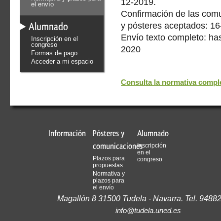
12-2019.
el envío
Confirmación de las com
Alumnado
y pósteres aceptados: 1
Envío texto completo: has
Inscripción en el
congreso
2020
Formas de pago
Acceder a mi espacio
Consulta la normativa compl
Información
Pósteres y
Alumnado
comunicaciones
Inscripción
en el
Plazos para
congreso
propuestas
Normativa y
plazos para
el envío
Magallón 8 31500 Tudela - Navarra. Tel. 9488
info@tudela.uned.es