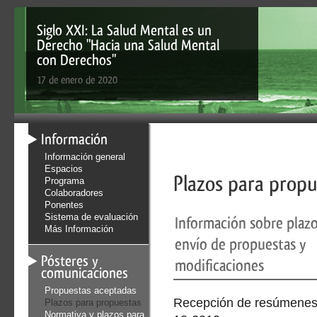
Siglo XXI: La Salud Mental es un
Derecho "Hacia una Salud Mental
con Derechos"
17 de enero de 2020
Información
Información general
Espacios
Plazos para propu
Programa
Colaboradores
Ponentes
Sistema de evaluación
Información sobre plazo
Más Información
envío de propuestas y
Pósteres y
modificaciones
comunicaciones
Propuestas aceptadas
Recepción de resúmenes:
Plazos para propuestas
Normativa y plazos para