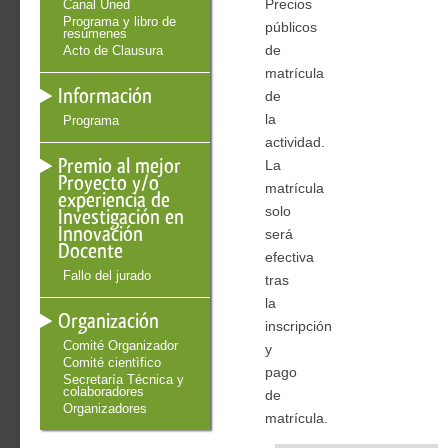
Canal Uned
Precios
Programa y libro de
públicos
resúmenes
Acto de Clausura
de
matrícula
Información
de
la
Programa
actividad.
Premio al mejor
La
Proyecto y/o
matrícula
experiencia de
Investigación en
solo
Innovación
será
Docente
efectiva
Fallo del jurado
tras
la
Organización
inscripción
Comité Organizador
y
Comité cientìfico
pago
Secretaría Técnica y
colaboradores
de
Organizadores
matrícula.