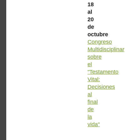
18
al
20
de
octubre
Congreso
Multidisciplinar
sobre
el
"Testamento
Vital:
Decisiones
al
final
de
la
vida"