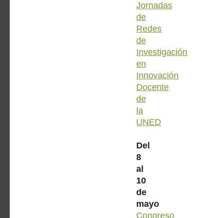
Jornadas
de
Redes
de
Investigación
en
Innovación
Docente
de
la
UNED
Del
8
al
10
de
mayo
Congreso