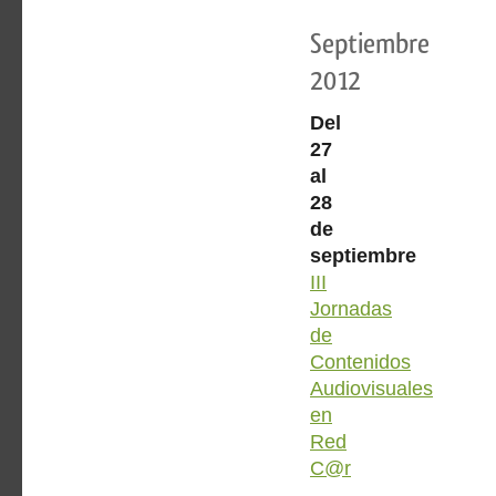
Septiembre
2012
Del
27
al
28
de
septiembre
III
Jornadas
de
Contenidos
Audiovisuales
en
Red
C@r