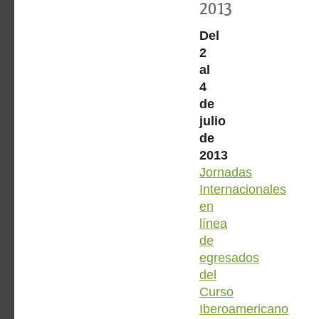
2013
Del
2
al
4
de
julio
de
2013
Jornadas
Internacionales
en
línea
de
egresados
del
Curso
Iberoamericano