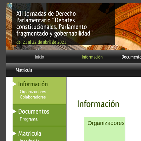
XII Jornadas de Derecho
Parlamentario “Debates
constitucionales. Parlamento
fragmentado y gobernabilidad”
del 21 al 22 de abril de 2021
Inicio
Información
Document
Matrícula
Información
Organizadores
Colaboradores
Información
Documentos
Programa
Organizadores
Matrícula