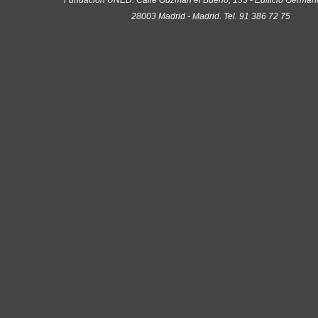
Fundación UNED. Calle Guzmán el Bueno, 133 - Edificio Germania
28003 Madrid - Madrid. Tel. 91 386 72 75