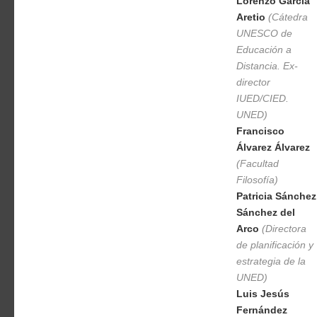
Lorenzo García
Aretio
(Cátedra
UNESCO de
Educación a
Distancia. Ex-
director
IUED/CIED.
UNED)
Francisco
Álvarez Álvarez
(Facultad
Filosofía)
Patricia Sánchez
Sánchez del
Arco
(Directora
de planificación y
estrategia de la
UNED)
Luis Jesús
Fernández