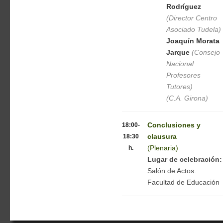
Rodríguez
(Director Centro
Asociado Tudela)
Joaquín Morata
Jarque
(Consejo
Nacional
Profesores
Tutores)
(C.A. Girona)
18:00-
Conclusiones y
18:30
clausura
h.
(Plenaria)
Lugar de celebración:
Salón de Actos.
Facultad de Educación