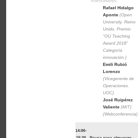
Participantes
Rafael Hidalgo
Aponte
(Open
University. Reino
Unido. Premio
“OU Teaching
Award 2018”
Categoría
innovación.)
Emili Rubió
Lorenzo
(Vicegerente de
Operaciones.
UOC)
José Ruipérez
Valiente
(MIT)
(Webconferencia)
14:00-
15:20
Pausa para almuerzo