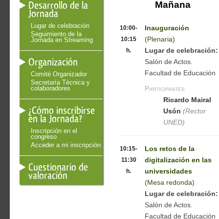
Desarrollo de la
Mañana
Jornada
Lugar de celebración
10:00-
Inauguración
Seguimiento de la
10:15
(Plenaria)
Jornada en Streaming
h.
Lugar de celebración:
Organización
Salón de Actos.
Facultad de Educación
Comité Organizador
Secretaría Técnica y
colaboradores
Participantes
Ricardo Mairal
¿Cómo inscribirse
Usón
(Rector
en la Jornada?
UNED)
Inscripción en el
congreso
Acceder a mi inscripción
10:15-
Los retos de la
11:30
digitalización en las
Cuestionario de
h.
universidades
valoración
(Mesa redonda)
Lugar de celebración:
Salón de Actos.
Facultad de Educación