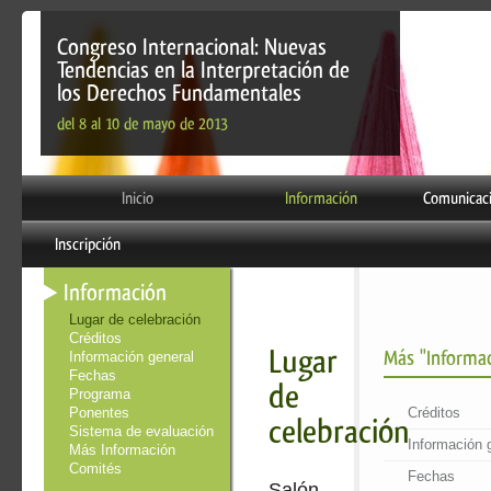
Congreso Internacional: Nuevas
Tendencias en la Interpretación de
los Derechos Fundamentales
del 8 al 10 de mayo de 2013
Inicio
Información
Comunicac
Inscripción
Información
Lugar de celebración
Créditos
Lugar
Más "Informa
Información general
Fechas
de
Programa
Ponentes
Créditos
celebración
Sistema de evaluación
Información 
Más Información
Comités
Fechas
Salón