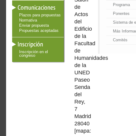
Programa
Comunicaciones
de
Actos
Ponentes
Plazos para propuestas
Normativa
del
Sistema de e
Enviar propuesta
Edificio
Propuestas aceptadas
Más Informa
de la
Comités
Inscripción
Facultad
de
Inscripción en el
congreso
Humanidades
de la
UNED
Paseo
Senda
del
Rey,
7
Madrid
28040
[mapa: