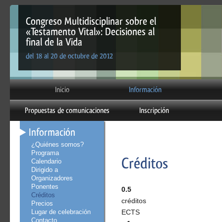
Congreso Multidisciplinar sobre el
«Testamento Vital»: Decisiones al
final de la Vida
del 18 al 20 de octubre de 2012
Inicio
Información
Propuestas de comunicaciones
Inscripción
Información
¿Quiénes somos?
Programa
Créditos
Calendario
Dirigido a
Organizadores
Ponentes
0.5
Créditos
créditos
Precios
Lugar de celebración
ECTS
Contacto