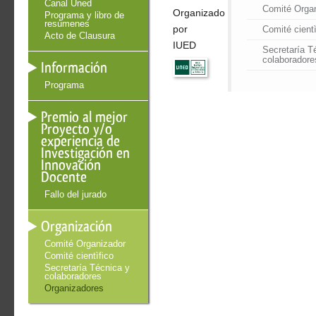
Canal Uned
Comité Orga
Organizado
Programa y libro de
resúmenes
por
Comité cientì
Acto de Clausura
IUED
Secretaría T
colaboradore
Información
Programa
Premio al mejor
Proyecto y/o
experiencia de
Investigación en
Innovación
Docente
Fallo del jurado
Organización
Comité Organizador
Comité cientìfico
Secretaría Técnica y
colaboradores
Organizadores