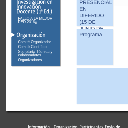
Investigación en
PRESENCIAL
Innovación
EN
Docente (1ª Ed.)
DIFERIDO
FALLO A LA MEJOR
(15 DE
RED 2016¡¡
JUNIO DE
Organización
Programa
2016)
Comité Organizador
Comité Científico
Secretaría Técnica y
colaboradores
Organizadores
Información
Organización
Participantes
Envío de