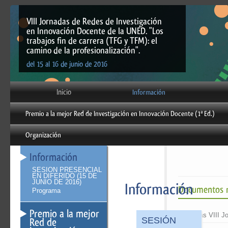
VIII Jornadas de Redes de Investigación
en Innovación Docente de la UNED. "Los
trabajos fin de carrera (TFG y TFM): el
camino de la profesionalización".
del 15 al 16 de junio de 2016
Inicio
Información
Premio a la mejor Red de Investigación en Innovación Docente (1ª Ed.)
Organización
Información
SESIÓN PRESENCIAL
EN DIFERIDO (15 DE
JUNIO DE 2016)
Información
Documentos r
Programa
Premio a la mejor
Actas VIII J
SESIÓN
Red de