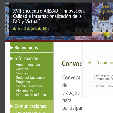
XVII Encuentro AIESAD " Innovación,
Calidad e Internacionalización de la
EaD y Virtual"
del 6 al 8 de julio de 2016
Bienvenidos
Información
Convocatoria
Más "Comunic
Áreas temáticas
Comités
Comités
Enviar propu
Convocatoria
Sede del Encuentro
comunicació
Programa
de
Fechas relevantes
Fechas Clav
Alojamiento
trabajos
Información turística
para
Comunicaciones
participar
Enviar propuesta de