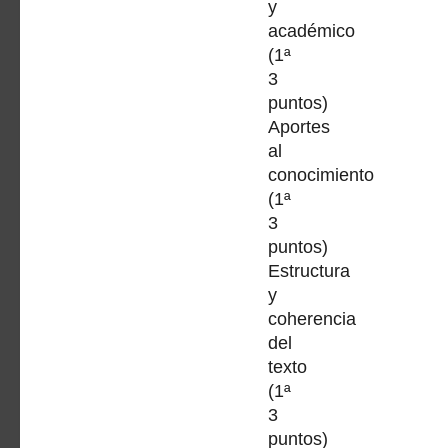
y
académico
(1ª
3
puntos)
Aportes
al
conocimiento
(1ª
3
puntos)
Estructura
y
coherencia
del
texto
(1ª
3
puntos)