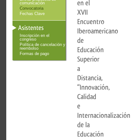
en el
comunicación
Convocatoria
XVII
Fechas Clave
Encuentro
Asistentes
Iberoamericano
Inscripción en el
de
congreso
Política de cancelación y
Educación
reembolso
Formas de pago
Superior
a
Distancia,
“Innovación,
Calidad
e
Internacionalización
de la
Educación