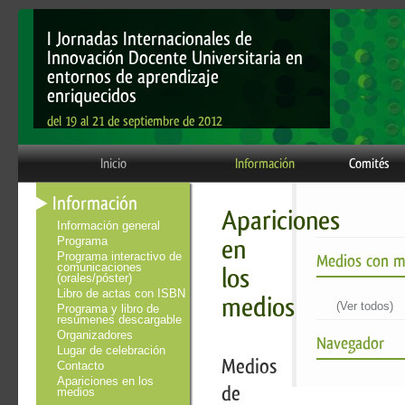
I Jornadas Internacionales de
Innovación Docente Universitaria en
entornos de aprendizaje
enriquecidos
del 19 al 21 de septiembre de 2012
Inicio
Información
Comités
Información
Apariciones
Información general
en
Programa
Programa interactivo de
Medios con m
comunicaciones
los
(orales/póster)
Libro de actas con ISBN
medios
(Ver todos)
Programa y libro de
resúmenes descargable
Organizadores
Navegador
Lugar de celebración
Medios
Contacto
Apariciones en los
de
medios