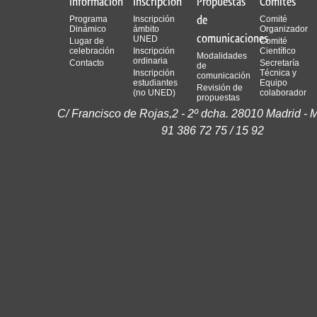
Información
Inscripción
Propuestas
Comités
de
Programa
Inscripción
Comité
Dinámico
ámbito
Organizador
comunicaciones
UNED
Lugar de
Comité
celebración
Inscripción
Científico
Modalidades
ordinaria
Contacto
Secretaría
de
Inscripción
Técnica y
comunicación
estudiantes
Equipo
Revisión de
(no UNED)
colaborador
propuestas
C/ Francisco de Rojas,2 - 2º dcha. 28010 Madrid - M
91 386 72 75 / 15 92