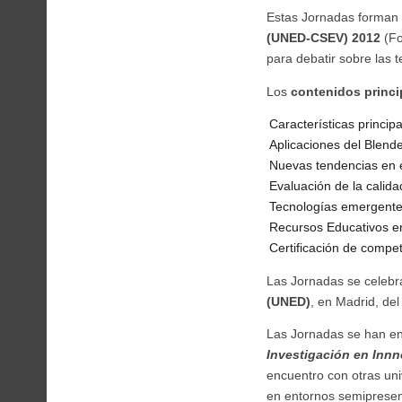
Estas Jornadas forman 
(UNED-CSEV) 2012
(Fo
para debatir sobre las 
Los
contenidos
princ
Características princip
Aplicaciones del Blend
Nuevas tendencias en e
Evaluación de la calid
Tecnologías emergentes
Recursos Educativos en
Certificación de compe
Las Jornadas se celebr
(UNED)
, en Madrid, de
Las Jornadas se han e
Investigación en Inn
encuentro con otras uni
en entornos semipresen