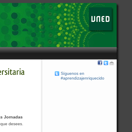
rsitaria
Síguenos en
#aprendizajenriquecido
as Jornadas
 que desees.