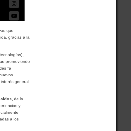
vas que
da, gracias a la
tecnologías),
 que promoviendo
des "a
nuevos
e interés general
ecidos,
de la
eriencias y
ecialmente
cadas a los