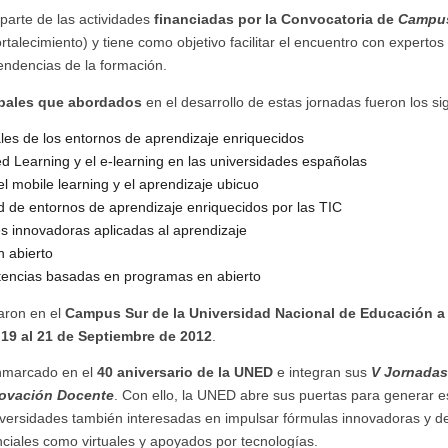
parte de las actividades
financiadas por la Convocatoria de
Campus
rtalecimiento) y tiene como objetivo facilitar el encuentro con expertos
tendencias de la formación.
ipales que abordados
en el desarrollo de estas jornadas fueron los si
ales de los entornos de aprendizaje enriquecidos
ed Learning y el e-learning en las universidades españolas
l mobile learning y el aprendizaje ubicuo
ad de entornos de aprendizaje enriquecidos por las TIC
 innovadoras aplicadas al aprendizaje
 abierto
tencias basadas en programas en abierto
aron en el
Campus Sur de la Universidad Nacional de Educación a 
l
19 al 21 de Septiembre de 2012
.
nmarcado en el
40 aniversario de la UNED
e integran sus
V Jornadas
novación Docente
. Con ello, la UNED abre sus puertas para generar 
versidades también interesadas en impulsar fórmulas innovadoras y de
ciales como virtuales y apoyados por tecnologías.