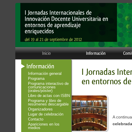
I Jornadas Internacionales de
Innovación Docente Universitaria en
entornos de aprendizaje
enriquecidos
del 19 al 21 de septiembre de 2012
Inicio
Información
Comi
Información
I Jornadas Inte
Información general
en entornos de
Programa
Programa interactivo de
comunicaciones
(orales/póster)
Libro de actas con ISBN
Programa y libro de
resúmenes descargable
Organizadores
Lugar de celebración
A continu
Contacto
celebrada
Apariciones en los
medios